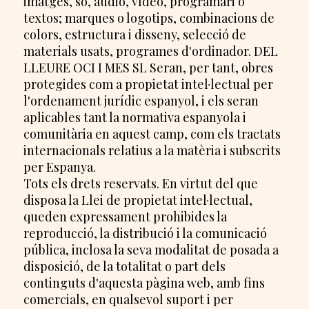
imatges, so, àudio, vídeo, programari o
textos; marques o logotips, combinacions de
colors, estructura i disseny, selecció de
materials usats, programes d'ordinador. DEL
LLEURE OCI I MES SL Seran, per tant, obres
protegides com a propietat intel·lectual per
l'ordenament jurídic espanyol, i els seran
aplicables tant la normativa espanyola i
comunitària en aquest camp, com els tractats
internacionals relatius a la matèria i subscrits
per Espanya.
Tots els drets reservats. En virtut del que
disposa la Llei de propietat intel·lectual,
queden expressament prohibides la
reproducció, la distribució i la comunicació
pública, inclosa la seva modalitat de posada a
disposició, de la totalitat o part dels
continguts d'aquesta pàgina web, amb fins
comercials, en qualsevol suport i per