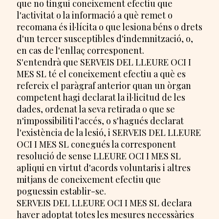
que no tingui coneixement efectiu que
l'activitat o la informació a què remet o
recomana és il·lícita o que lesiona béns o drets
d'un tercer susceptibles d'indemnització, o,
en cas de l'enllaç corresponent.
S'entendrà que SERVEIS DEL LLEURE OCI I
MES SL té el coneixement efectiu a què es
refereix el paràgraf anterior quan un òrgan
competent hagi declarat la il·licitud de les
dades, ordenat la seva retirada o que se
n'impossibiliti l'accés, o s'hagués declarat
l'existència de la lesió, i SERVEIS DEL LLEURE
OCI I MES SL conegués la corresponent
resolució de sense LLEURE OCI I MES SL
apliqui en virtut d'acords voluntaris i altres
mitjans de coneixement efectiu que
poguessin establir-se.
SERVEIS DEL LLEURE OCI I MES SL declara
haver adoptat totes les mesures necessàries