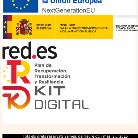
Tots els drets reservats Serveis del lleure oci i més, S.L. 2025